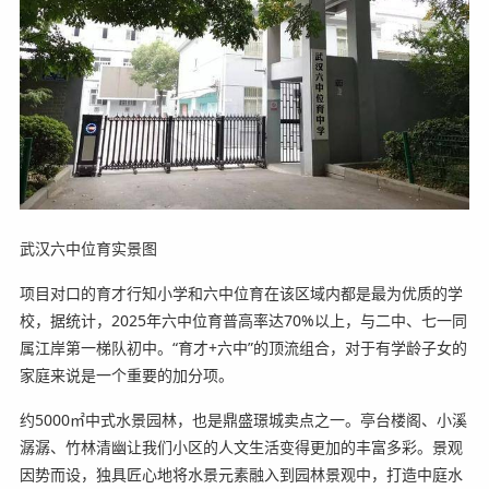
武汉六中位育实景图
项目对口的育才行知小学和六中位育在该区域内都是最为优质的学
校，据统计，2025年六中位育普高率达70%以上，与二中、七一同
属江岸第一梯队初中。“育才+六中”的顶流组合，对于有学龄子女的
家庭来说是一个重要的加分项。
约5000㎡中式水景园林，也是鼎盛璟城卖点之一。亭台楼阁、小溪
潺潺、竹林清幽让我们小区的人文生活变得更加的丰富多彩。景观
因势而设，独具匠心地将水景元素融入到园林景观中，打造中庭水