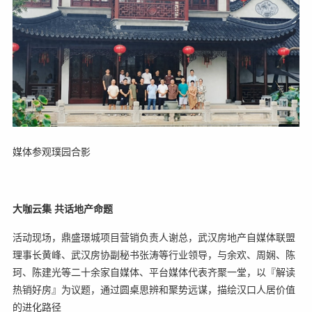
媒体参观璞园合影
大咖云集 共话地产命题
活动现场，鼎盛璟城项目营销负责人谢总，武汉房地产自媒体联盟
理事长黄峰、武汉房协副秘书张涛等行业领导，与余欢、周娴、陈
珂、陈建光等二十余家自媒体、平台媒体代表齐聚一堂，以『解读
热销好房』为议题，通过圆桌思辨和聚势远谋，描绘汉口人居价值
的进化路径