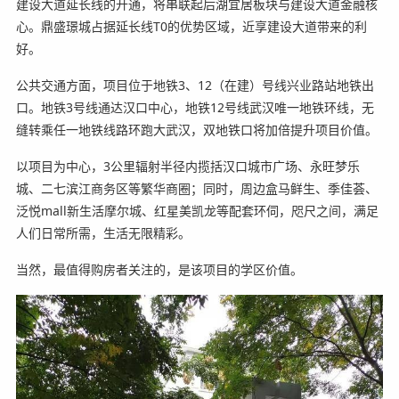
建设大道延长线的开通，将串联起后湖宜居板块与建设大道金融核
心。鼎盛璟城占据延长线T0的优势区域，近享建设大道带来的利
好。
公共交通方面，项目位于地铁3、12（在建）号线兴业路站地铁出
口。地铁3号线通达汉口中心，地铁12号线武汉唯一地铁环线，无
缝转乘任一地铁线路环跑大武汉，双地铁口将加倍提升项目价值。
以项目为中心，3公里辐射半径内揽括汉口城市广场、永旺梦乐
城、二七滨江商务区等繁华商圈；同时，周边盒马鲜生、季佳荟、
泛悦mall新生活摩尔城、红星美凯龙等配套环伺，咫尺之间，满足
人们日常所需，生活无限精彩。
当然，最值得购房者关注的，是该项目的学区价值。