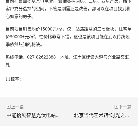
目前在售面积从79-140㎡，囊括各种两房、三房、四房产品，给予
客户充分选择的空间，不管是刚需还是改善，都可以在项目找到称
心如意的房子。
目前项目销售均价15000元/㎡，仅一站路距离的二七板块，住宅单
价30000+元/㎡，性价比非常不错，这也是该项目能在武汉传统淡
季依然热销的秘诀。
热线电话：027-82622888，地址：江岸区建设大道与兴业路交汇
处
标签：
上一篇
下一篇
中能拾贝智慧光伏电站解决方案，开辟行业高质量发展新路径
北京当代艺术馆“时光之花”第三届女性艺术家作品年展暨“艺术之秋”第三届国际公共艺术年展双展互动，盛大开幕！