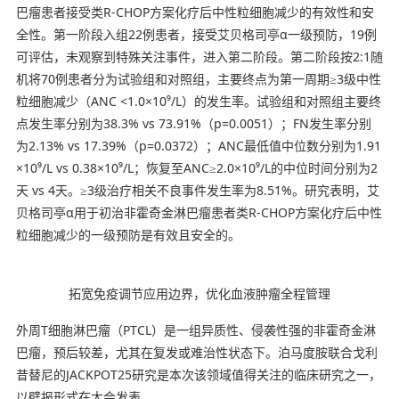
巴瘤患者接受类R-CHOP方案化疗后中性粒细胞减少的有效性和安
全性。第一阶段入组22例患者，接受艾贝格司亭α一级预防，19例
可评估，未观察到特殊关注事件，进入第二阶段。第二阶段按2:1随
机将70例患者分为试验组和对照组，主要终点为第一周期≥3级中性
粒细胞减少（ANC <1.0×10⁹/L）的发生率。试验组和对照组主要终
点发生率分别为38.3% vs 73.91%（p=0.0051）；FN发生率分别
为2.13% vs 17.39%（p=0.0372）；ANC最低值中位数分别为1.91
×10⁹/L vs 0.38×10⁹/L；恢复至ANC≥2.0×10⁹/L的中位时间分别为2
天 vs 4天。≥3级治疗相关不良事件发生率为8.51%。研究表明，艾
贝格司亭α用于初治非霍奇金淋巴瘤患者类R-CHOP方案化疗后中性
粒细胞减少的一级预防是有效且安全的。
拓宽免疫调节应用边界，优化血液肿瘤全程管理
外周T细胞淋巴瘤（PTCL）是一组异质性、侵袭性强的非霍奇金淋
巴瘤，预后较差，尤其在复发或难治性状态下。泊马度胺联合戈利
昔替尼的JACKPOT25研究是本次该领域值得关注的临床研究之一，
以壁报形式在大会发表。