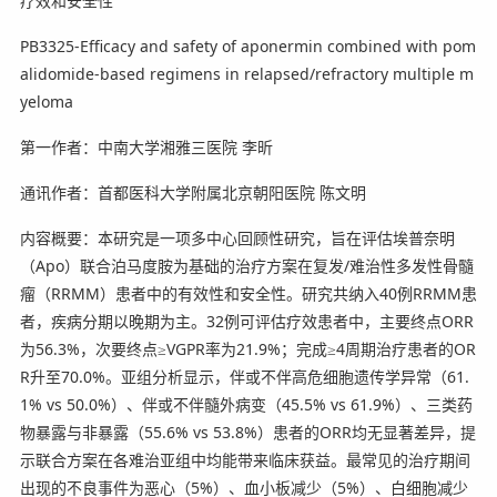
疗效和安全性
PB3325-Efficacy and safety of aponermin combined with pom
alidomide-based regimens in relapsed/refractory multiple m
yeloma
第一作者：中南大学湘雅三医院 李昕
通讯作者：首都医科大学附属北京朝阳医院 陈文明
内容概要：本研究是一项多中心回顾性研究，旨在评估埃普奈明
（Apo）联合泊马度胺为基础的治疗方案在复发/难治性多发性骨髓
瘤（RRMM）患者中的有效性和安全性。研究共纳入40例RRMM患
者，疾病分期以晚期为主。32例可评估疗效患者中，主要终点ORR
为56.3%，次要终点≥VGPR率为21.9%；完成≥4周期治疗患者的OR
R升至70.0%。亚组分析显示，伴或不伴高危细胞遗传学异常（61.
1% vs 50.0%）、伴或不伴髓外病变（45.5% vs 61.9%）、三类药
物暴露与非暴露（55.6% vs 53.8%）患者的ORR均无显著差异，提
示联合方案在各难治亚组中均能带来临床获益。最常见的治疗期间
出现的不良事件为恶心（5%）、血小板减少（5%）、白细胞减少