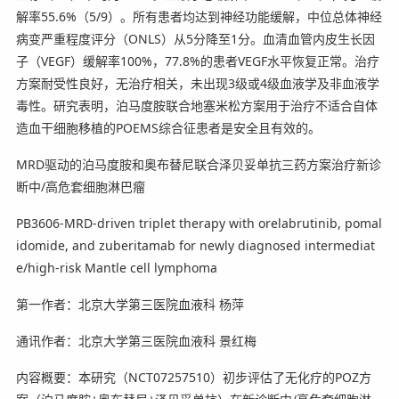
解率55.6%（5/9）。所有患者均达到神经功能缓解，中位总体神经
病变严重程度评分（ONLS）从5分降至1分。血清血管内皮生长因
子（VEGF）缓解率100%，77.8%的患者VEGF水平恢复正常。治疗
方案耐受性良好，无治疗相关，未出现3级或4级血液学及非血液学
毒性。研究表明，泊马度胺联合地塞米松方案用于治疗不适合自体
造血干细胞移植的POEMS综合征患者是安全且有效的。
MRD驱动的泊马度胺和奥布替尼联合泽贝妥单抗三药方案治疗新诊
断中/高危套细胞淋巴瘤
PB3606-MRD-driven triplet therapy with orelabrutinib, pomal
idomide, and zuberitamab for newly diagnosed intermediat
e/high-risk Mantle cell lymphoma
第一作者：北京大学第三医院血液科 杨萍
通讯作者：北京大学第三医院血液科 景红梅
内容概要：本研究（NCT07257510）初步评估了无化疗的POZ方