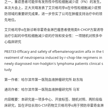
之一，重症患者可能伴有发热性中性粒细胞减少症（FN）的发生。
本次大会上，正大天晴发表了艾贝格司亭α在中性粒细胞减少症预
防领域的重要研究成果，进一步夯实了公司在肿瘤支持治疗中的领
先地位。
艾贝格司亭α在新诊断非霍奇金淋巴瘤患者使用类R-CHOP方案诱导
治疗引起的中性粒细胞减少症的疗效和安全性：一项随机对照多中
心临床研究
PB3733-Efficacy and safety of efbemalenograstim alfa in the t
reatment of neutropenia induced by r-chop-like regimens in
newly diagnosed non-hodgkin's lymphoma patients clinical s
tudy
第一作者：哈尔滨市第一医院血液肿瘤研究所 赵东陆
通讯作者：哈尔滨市第一医院血液肿瘤研究所 马军
内容概要：本研究是一项多中心、开放标签、随机对照、两阶段临
床研究，旨在评估长效G-CSF药物艾贝格司亭α用于预防非霍奇金淋