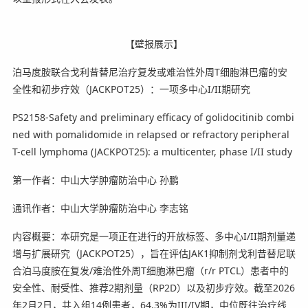
【壁报展示】
泊马度胺联合戈利昔替尼治疗复发或难治性外周T细胞淋巴瘤的安
全性和初步疗效（JACKPOT25）：一项多中心I/II期研究
PS2158-Safety and preliminary efficacy of golidocitinib combi
ned with pomalidomide in relapsed or refractory peripheral
T-cell lymphoma (JACKPOT25): a multicenter, phase I/II study
第一作者：中山大学肿瘤防治中心 孙鹏
通讯作者：中山大学肿瘤防治中心 李志铭
内容概要：本研究是一项正在进行的开放标签、多中心I/II期剂量递
增与扩展研究（JACKPOT25），旨在评估JAK1抑制剂戈利昔替尼联
合泊马度胺在复发/难治性外周T细胞淋巴瘤（r/r PTCL）患者中的
安全性、耐受性、推荐2期剂量（RP2D）以及初步疗效。截至2026
年2月2日，共入组14例患者，64.3%为III/IV期，中位既往治疗线