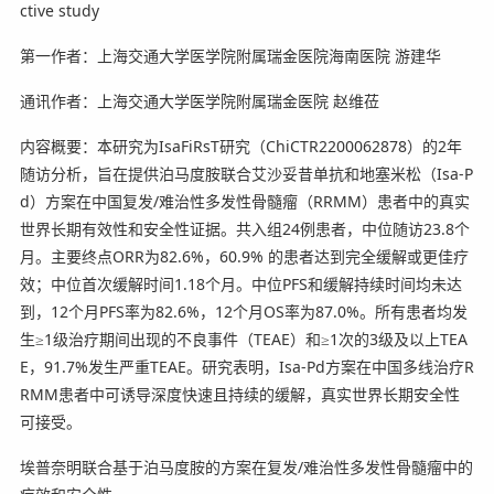
ctive study
第一作者：上海交通大学医学院附属瑞金医院海南医院 游建华
通讯作者：上海交通大学医学院附属瑞金医院 赵维莅
内容概要：本研究为IsaFiRsT研究（ChiCTR2200062878）的2年
随访分析，旨在提供泊马度胺联合艾沙妥昔单抗和地塞米松（Isa-P
d）方案在中国复发/难治性多发性骨髓瘤（RRMM）患者中的真实
世界长期有效性和安全性证据。共入组24例患者，中位随访23.8个
月。主要终点ORR为82.6%，60.9% 的患者达到完全缓解或更佳疗
效；中位首次缓解时间1.18个月。中位PFS和缓解持续时间均未达
到，12个月PFS率为82.6%，12个月OS率为87.0%。所有患者均发
生≥1级治疗期间出现的不良事件（TEAE）和≥1次的3级及以上TEA
E，91.7%发生严重TEAE。研究表明，Isa-Pd方案在中国多线治疗R
RMM患者中可诱导深度快速且持续的缓解，真实世界长期安全性
可接受。
埃普奈明联合基于泊马度胺的方案在复发/难治性多发性骨髓瘤中的