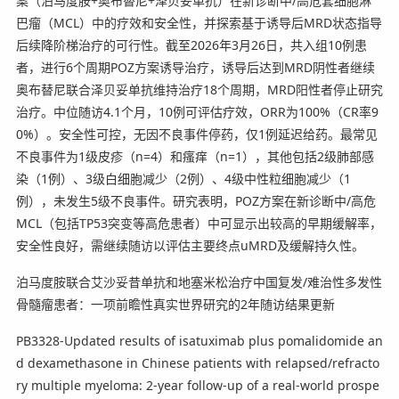
案（泊马度胺+奥布替尼+泽贝妥单抗）在新诊断中/高危套细胞淋
巴瘤（MCL）中的疗效和安全性，并探索基于诱导后MRD状态指导
后续降阶梯治疗的可行性。截至2026年3月26日，共入组10例患
者，进行6个周期POZ方案诱导治疗，诱导后达到MRD阴性者继续
奥布替尼联合泽贝妥单抗维持治疗18个周期，MRD阳性者停止研究
治疗。中位随访4.1个月，10例可评估疗效，ORR为100%（CR率9
0%）。安全性可控，无因不良事件停药，仅1例延迟给药。最常见
不良事件为1级皮疹（n=4）和瘙痒（n=1），其他包括2级肺部感
染（1例）、3级白细胞减少（2例）、4级中性粒细胞减少（1
例），未发生5级不良事件。研究表明，POZ方案在新诊断中/高危
MCL（包括TP53突变等高危患者）中可显示出较高的早期缓解率，
安全性良好，需继续随访以评估主要终点uMRD及缓解持久性。
泊马度胺联合艾沙妥昔单抗和地塞米松治疗中国复发/难治性多发性
骨髓瘤患者：一项前瞻性真实世界研究的2年随访结果更新
PB3328-Updated results of isatuximab plus pomalidomide an
d dexamethasone in Chinese patients with relapsed/refracto
ry multiple myeloma: 2-year follow-up of a real-world prospe