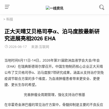
>
科技
正大天晴艾贝格司亭α、泊马度胺最新研
究进展亮相2026 EHA
2026-06-17
来源:互联网
当地时间6月11日-14日，2026年第31届欧洲血液学会大会/年会
（EHA）在瑞典斯德哥尔摩召开。中国生物制药核心企业正大天晴
公布了艾贝格司亭α、泊马度胺7项研究成果，涵盖从支持治疗到免
疫调节联合方案的多个维度，为血液肿瘤患者带来更安全、更便
捷、更长生存的希望。
完善肿瘤全周期管理，强化支持治疗根基
在非霍奇金淋巴瘤的常见治疗方案中，骨髓抑制是主要的不良反应