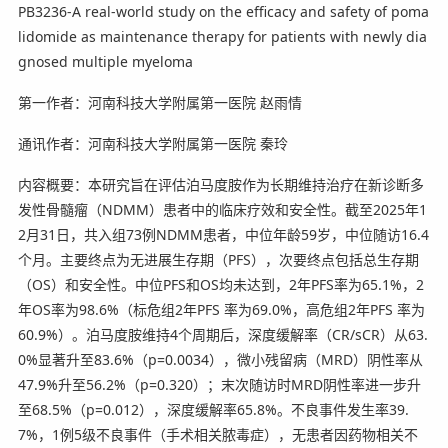
PB3236-A real-world study on the efficacy and safety of poma
lidomide as maintenance therapy for patients with newly dia
gnosed multiple myeloma
第一作者：河南科技大学附属第一医院 赵雨情
通讯作者：河南科技大学附属第一医院 秦玲
内容概要：本研究旨在评估泊马度胺作为长期维持治疗在新诊断多
发性骨髓瘤（NDMM）患者中的临床疗效和安全性。截至2025年1
2月31日，共入组73例NDMM患者，中位年龄59岁，中位随访16.4
个月。主要终点为无进展生存期（PFS），次要终点包括总生存期
（OS）和安全性。中位PFS和OS均未达到，2年PFS率为65.1%，2
年OS率为98.6%（标危组2年PFS 率为69.0%，高危组2年PFS 率为
60.9%）。泊马度胺维持4个周期后，深度缓解率（CR/sCR）从63.
0%显著升至83.6%（p=0.0034），微小残留病（MRD）阴性率从
47.9%升至56.2%（p=0.320）；末次随访时MRD阴性率进一步升
至68.5%（p=0.012），深度缓解率65.8%。不良事件发生率39.
7%，1例5级不良事件（手术相关脓毒症），无患者因药物相关不