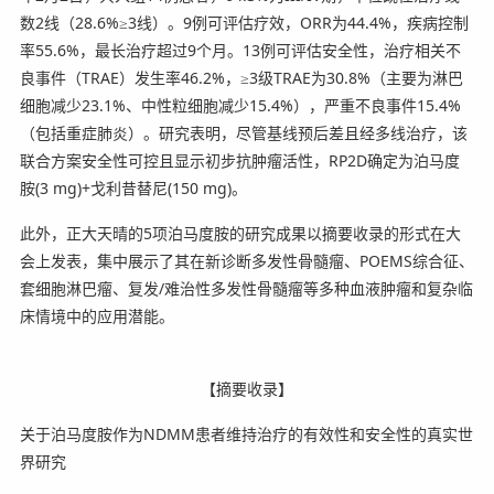
数2线（28.6%≥3线）。9例可评估疗效，ORR为44.4%，疾病控制
率55.6%，最长治疗超过9个月。13例可评估安全性，治疗相关不
良事件（TRAE）发生率46.2%，≥3级TRAE为30.8%（主要为淋巴
细胞减少23.1%、中性粒细胞减少15.4%），严重不良事件15.4%
（包括重症肺炎）。研究表明，尽管基线预后差且经多线治疗，该
联合方案安全性可控且显示初步抗肿瘤活性，RP2D确定为泊马度
胺(3 mg)+戈利昔替尼(150 mg)。
此外，正大天晴的5项泊马度胺的研究成果以摘要收录的形式在大
会上发表，集中展示了其在新诊断多发性骨髓瘤、POEMS综合征、
套细胞淋巴瘤、复发/难治性多发性骨髓瘤等多种血液肿瘤和复杂临
床情境中的应用潜能。
【摘要收录】
关于泊马度胺作为NDMM患者维持治疗的有效性和安全性的真实世
界研究