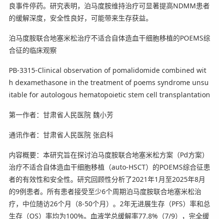
良事件停药。研究表明，泊马度胺维持治疗可显著提高NDMM患者
的缓解深度，安全性良好，可能带来生存获益。
泊马度胺联合地塞米松治疗不适合自体造血干细胞移植的POEMS综
合征的临床观察
PB-3315-Clinical observation of pomalidomide combined wit
h dexamethasone in the treatment of poems syndrome unsu
itable for autologous hematopoietic stem cell transplantation
第一作者：甘肃省人民医院 魏小芳
通讯作者：甘肃省人民医院 张启科
内容概要：本研究旨在探讨泊马度胺联合地塞米松方案（Pd方案）
治疗不适合自体造血干细胞移植（auto-HSCT）的POEMS综合征患
者的有效性和安全性。研究回顾性分析了2021年1月至2025年8月
的9例患者。所有患者接受至少6个周期泊马度胺联合地塞米松治
疗，中位随访26个月（8-50个月）。2年无进展生存（PFS）率和总
生存（OS）率均为100%。血液学总缓解率77.8%（7/9），完全缓