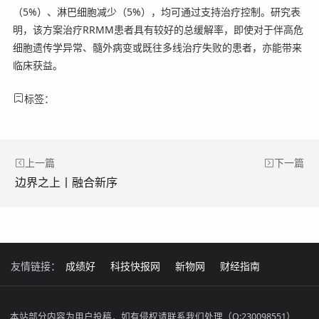
（5%）、淋巴细胞减少（5%），均可通过支持治疗控制。研究表
明，该方案治疗RRMM患者具有较好的总缓解率，即使对于伴高危
细胞遗传学异常、髓外病变或既往多线治疗失败的患者，亦能带来
临床获益。
标签：
上一篇
下一篇
边界之上丨融合新序
友情链接：
成绩好
科技快报网
新物网
财经指南
本站部分内容为用户投稿，如有侵权请联系我们处理（Q:230098551）